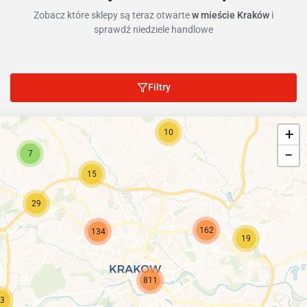
Zobacz które sklepy są teraz otwarte
w mieście Kraków
i
sprawdź niedziele handlowe
Filtry
+
10
−
7
15
29
162
134
19
811
3