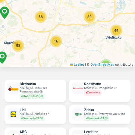
66
80
44
16
53
Leaflet
|
©
OpenStreetMap
contributors
4
Biedronka
Rossmann
Kraków, ul. Tadeusza
Kraków, ul. Podgórska 34
Romanowicza 4b
Zamknięte
Otwarte do 22:00
Lidl
Żabka
Kraków, ul. Wielicka 67
Kraków, ul. Przemysłowa 4/466
Otwarte do 22:00
Otwarte do 23:00
ABC
Lewiatan