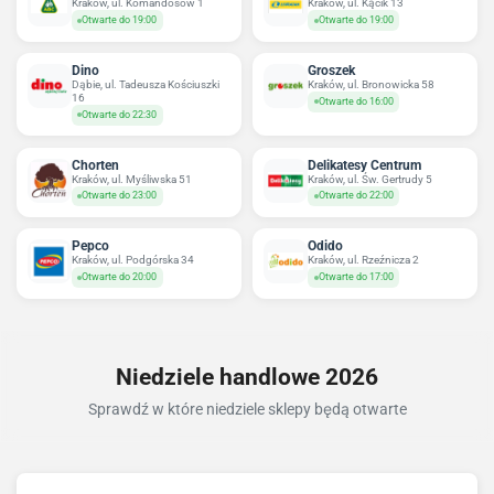
Kraków, ul. Komandosów 1
Kraków, ul. Kącik 13
Otwarte do 19:00
Otwarte do 19:00
Dino
Groszek
Dąbie, ul. Tadeusza Kościuszki
Kraków, ul. Bronowicka 58
16
Otwarte do 16:00
Otwarte do 22:30
Chorten
Delikatesy Centrum
Kraków, ul. Myśliwska 51
Kraków, ul. Św. Gertrudy 5
Otwarte do 23:00
Otwarte do 22:00
Pepco
Odido
Kraków, ul. Podgórska 34
Kraków, ul. Rzeźnicza 2
Otwarte do 20:00
Otwarte do 17:00
Niedziele handlowe 2026
Sprawdź w które niedziele sklepy będą otwarte