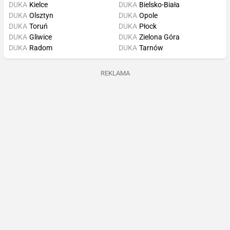
DUKA
Kielce
DUKA
Bielsko-Biała
DUKA
Olsztyn
DUKA
Opole
DUKA
Toruń
DUKA
Płock
DUKA
Gliwice
DUKA
Zielona Góra
DUKA
Radom
DUKA
Tarnów
REKLAMA