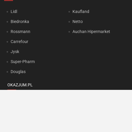
Lidl
Kaufland
Biedronka
Netto
Rossmann
Auchan Hipermarket
Carrefour
Jysk
Super-Pharm
Douglas
OKAZJUM.PL
Kontakt
Reklama
Prywatność
Korzystanie z portalu oznacza akceptację
Regulaminu
oraz
Polityki
prywatności
.
Ustawienia preferencji
.
Copyright by
INTERIA.PL
1999-2026. Wszystkie prawa zastrzeżone.