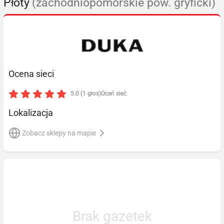
Płoty
(zachodniopomorskie pow. gryficki)
Ocena sieci
5.0 (1 głos)
Oceń sieć
Lokalizacja
Zobacz sklepy na mapie
Brak gazetek