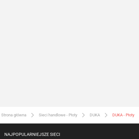
Strona główna
Sieci handlowe - Płoty
DUKA
DUKA - Płoty
NAJPOPULARNIEJSZE SIECI