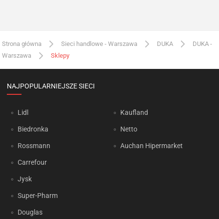
Strona główna
Sieci handlowe - Warszawa
DUKA
DUKA -
Warszawa
Sklepy
NAJPOPULARNIEJSZE SIECI
Lidl
Kaufland
Biedronka
Netto
Rossmann
Auchan Hipermarket
Carrefour
Jysk
Super-Pharm
Douglas