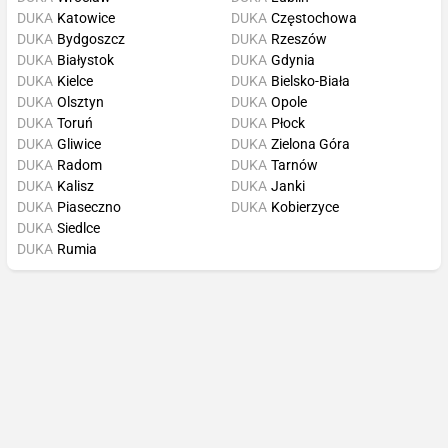
DUKA
Katowice
DUKA
Częstochowa
DUKA
Bydgoszcz
DUKA
Rzeszów
DUKA
Białystok
DUKA
Gdynia
DUKA
Kielce
DUKA
Bielsko-Biała
DUKA
Olsztyn
DUKA
Opole
DUKA
Toruń
DUKA
Płock
DUKA
Gliwice
DUKA
Zielona Góra
DUKA
Radom
DUKA
Tarnów
DUKA
Kalisz
DUKA
Janki
DUKA
Piaseczno
DUKA
Kobierzyce
DUKA
Siedlce
DUKA
Rumia