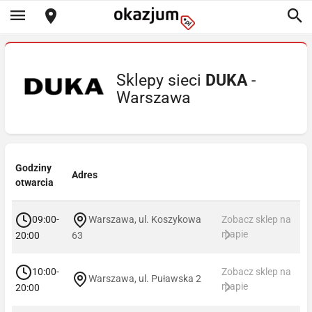
Sklepy sieci
DUKA
-
Warszawa
Godziny
Adres
otwarcia
09:00-
Warszawa, ul. Koszykowa
Zobacz sklep na
mapie
20:00
63
10:00-
Zobacz sklep na
Warszawa, ul. Puławska 2
mapie
20:00