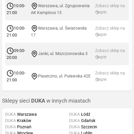
10:00-
Warszawa, ul. Zgrupowania
Zobacz sklep na
mapie
21:00
AK Kampinos 15
10:00-
Warszawa, ul. Światowida
Zobacz sklep na
mapie
21:00
17
09:00-
Zobacz sklep na
Janki, ul. Mszczonowska 3
mapie
20:00
10:00-
Zobacz sklep na
Piaseczno, ul. Puławska 42E
mapie
21:00
Sklepy sieci
DUKA
w innych miastach
DUKA
Warszawa
DUKA
Łódź
DUKA
Kraków
DUKA
Gdańsk
DUKA
Poznań
DUKA
Szczecin
DUKA
Wrocław
DUKA
Lublin