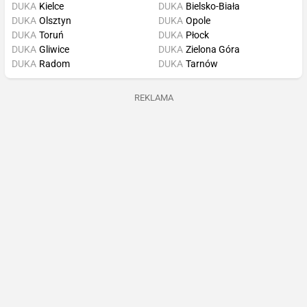
DUKA
Kielce
DUKA
Bielsko-Biała
DUKA
Olsztyn
DUKA
Opole
DUKA
Toruń
DUKA
Płock
DUKA
Gliwice
DUKA
Zielona Góra
DUKA
Radom
DUKA
Tarnów
REKLAMA