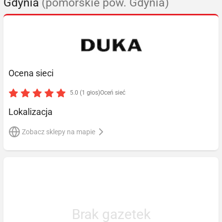
Gdynia
(pomorskie pow. Gdynia)
Ocena sieci
5.0 (1 głos)
Oceń sieć
Lokalizacja
Zobacz sklepy na mapie
Brak gazetek