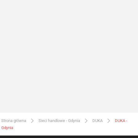
Strona główna
Sieci handlowe - Gdynia
DUKA
DUKA -
Gdynia