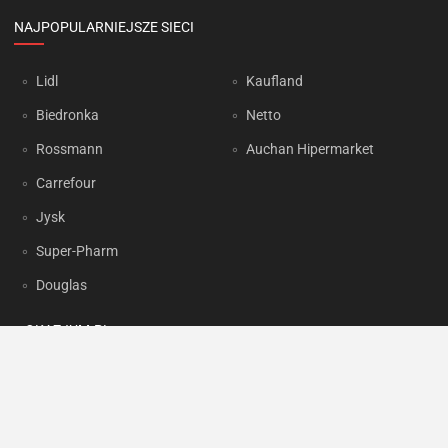
NAJPOPULARNIEJSZE SIECI
Lidl
Kaufland
Biedronka
Netto
Rossmann
Auchan Hipermarket
Carrefour
Jysk
Super-Pharm
Douglas
OKAZJUM.PL
Kontakt
Reklama
Prywatność
Korzystanie z portalu oznacza akceptację
Regulaminu
oraz
Polityki