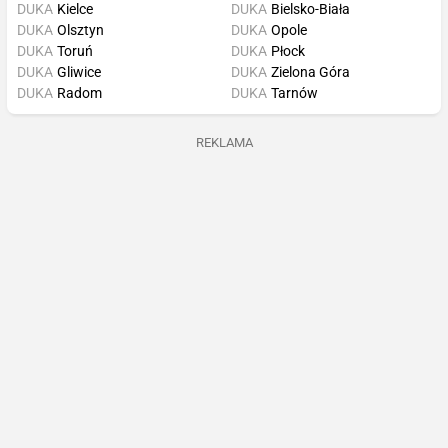
DUKA
Kielce
DUKA
Bielsko-Biała
DUKA
Olsztyn
DUKA
Opole
DUKA
Toruń
DUKA
Płock
DUKA
Gliwice
DUKA
Zielona Góra
DUKA
Radom
DUKA
Tarnów
REKLAMA