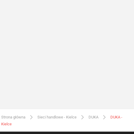
Strona główna
Sieci handlowe - Kielce
DUKA
DUKA -
Kielce