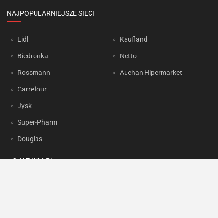
NAJPOPULARNIEJSZE SIECI
Lidl
Kaufland
Biedronka
Netto
Rossmann
Auchan Hipermarket
Carrefour
Jysk
Super-Pharm
Douglas
OKAZJUM.PL
Kontakt
Reklama
Prywatność
Korzystanie z portalu oznacza akceptację
Regulaminu
oraz
Polityki