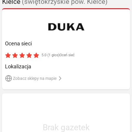
Kielce
(świętokrzyskie pow. Kielce)
Ocena sieci
5.0 (1 głos)
Oceń sieć
Lokalizacja
Zobacz sklepy na mapie
Brak gazetek