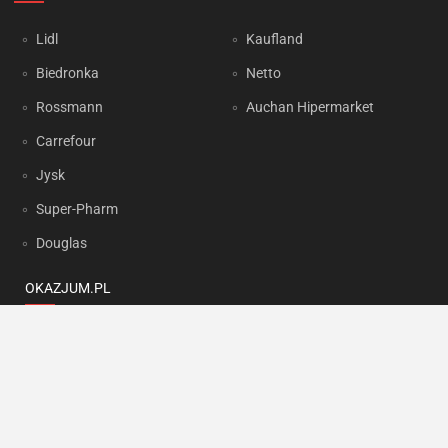
Lidl
Kaufland
Biedronka
Netto
Rossmann
Auchan Hipermarket
Carrefour
Jysk
Super-Pharm
Douglas
OKAZJUM.PL
Kontakt
Reklama
Prywatność
Korzystanie z portalu oznacza akceptację
Regulaminu
oraz
Polityki
prywatności
.
Ustawienia preferencji
.
Copyright by
INTERIA.PL
1999-2026. Wszystkie prawa zastrzeżone.