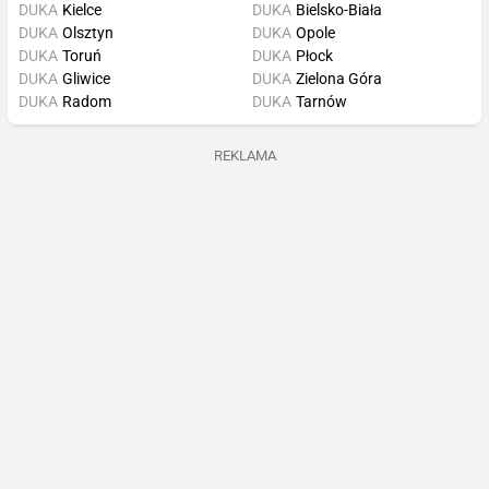
DUKA
Kielce
DUKA
Bielsko-Biała
DUKA
Olsztyn
DUKA
Opole
DUKA
Toruń
DUKA
Płock
DUKA
Gliwice
DUKA
Zielona Góra
DUKA
Radom
DUKA
Tarnów
REKLAMA