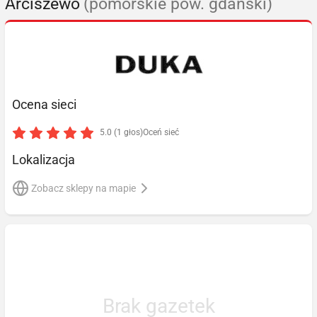
Arciszewo
(pomorskie pow. gdański)
Ocena sieci
5.0 (1 głos)
Oceń sieć
Lokalizacja
Zobacz sklepy na mapie
Brak gazetek