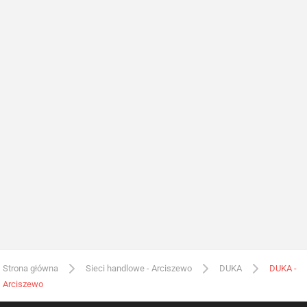
Strona główna
Sieci handlowe - Arciszewo
DUKA
DUKA -
Arciszewo