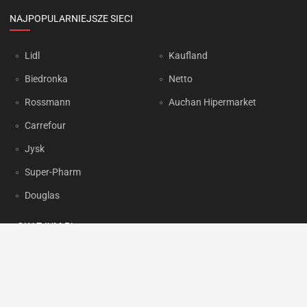
NAJPOPULARNIEJSZE SIECI
Lidl
Kaufland
Biedronka
Netto
Rossmann
Auchan Hipermarket
Carrefour
Jysk
Super-Pharm
Douglas
OKAZJUM.PL
Kontakt
Reklama
Prywatność
Korzystanie z portalu oznacza akceptację
Regulaminu
oraz
Polityki