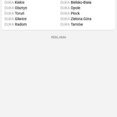
DUKA
Kielce
DUKA
Bielsko-Biała
DUKA
Olsztyn
DUKA
Opole
DUKA
Toruń
DUKA
Płock
DUKA
Gliwice
DUKA
Zielona Góra
DUKA
Radom
DUKA
Tarnów
REKLAMA