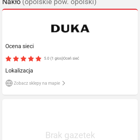
Nakło
(opolskie pow. opolski)
Ocena sieci
5.0 (1 głos)
Oceń sieć
Lokalizacja
Zobacz sklepy na mapie
Brak gazetek