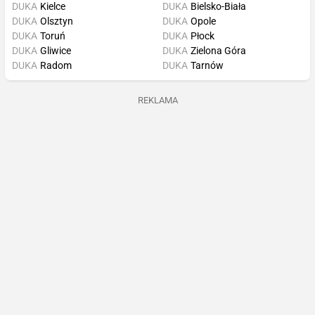
DUKA
Kielce
DUKA
Bielsko-Biała
DUKA
Olsztyn
DUKA
Opole
DUKA
Toruń
DUKA
Płock
DUKA
Gliwice
DUKA
Zielona Góra
DUKA
Radom
DUKA
Tarnów
REKLAMA