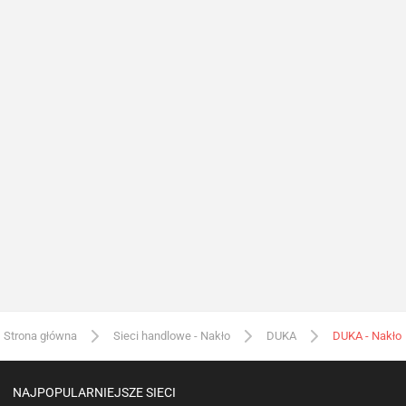
Strona główna
Sieci handlowe - Nakło
DUKA
DUKA - Nakło
NAJPOPULARNIEJSZE SIECI