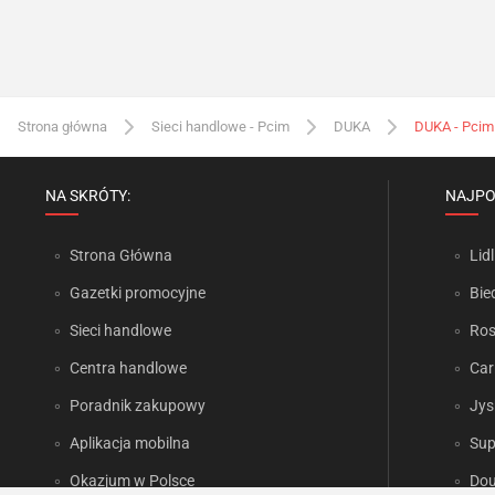
Strona główna
Sieci handlowe - Pcim
DUKA
DUKA - Pcim
NA SKRÓTY:
NAJPO
Strona Główna
Lidl
Gazetki promocyjne
Bie
Sieci handlowe
Ro
Centra handlowe
Car
Poradnik zakupowy
Jys
Aplikacja mobilna
Sup
Okazjum w Polsce
Dou