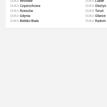
DUKA
Wrocław
DUKA
Lublin
DUKA
Częstochowa
DUKA
Olsztyn
DUKA
Rzeszów
DUKA
Toruń
DUKA
Gdynia
DUKA
Gliwice
DUKA
Bielsko-Biała
DUKA
Radom