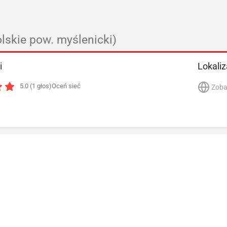
lskie pow. myślenicki)
i
Lokaliz
5.0 (1 głos)
Oceń sieć
Zoba