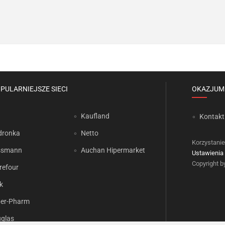
PULARNIEJSZE SIECI
OKAZJUM
Kaufland
Kontakt
dronka
Netto
Korzystanie
ssmann
Auchan Hipermarket
Ustawienia 
Copyright 
refour
k
er-Pharm
glas