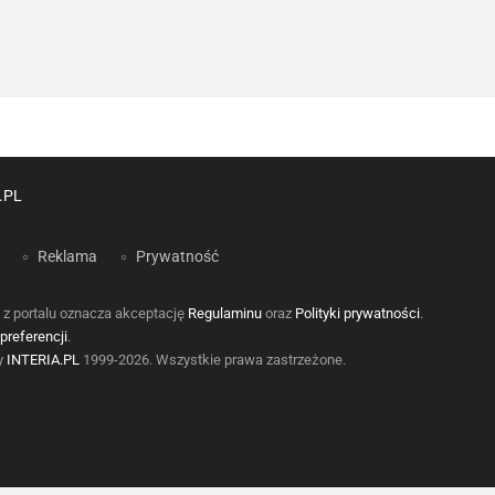
.PL
Reklama
Prywatność
 z portalu oznacza akceptację
Regulaminu
oraz
Polityki prywatności
.
preferencji
.
by
INTERIA.PL
1999-2026. Wszystkie prawa zastrzeżone.